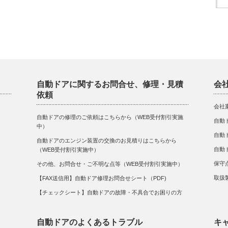
自動ドアに関するお問合せ、修理・見積
会
依頼
会社
自動ドアの修理のご依頼はこちらから（WEB受付割引実施
自動
中）
自動
自動ドアのエンジン装置の交換のお見積りはこちらから
自動
（WEB受付割引実施中）
保守
その他、お問合せ・ご不明な点等（WEB受付割引実施中）
取扱
【FAX送信用】自動ドア修理お問合せシート（PDF)
【チェックシート】自動ドアの故障・不具合でお困りの方
自動ドアのよくあるトラブル
キ