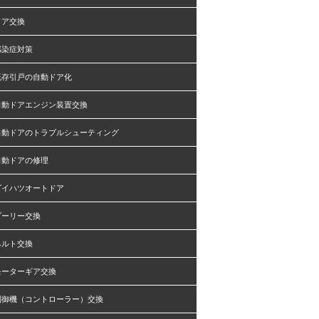
ドア交換
感染症対策
既存引戸の自動ドア化
自動ドアエンジン装置交換
自動ドアのトラブルシューティング
自動ドアの修理
ダイハツオートドア
プーリー交換
ベルト交換
モーターギア交換
制御機（コントローラー）交換