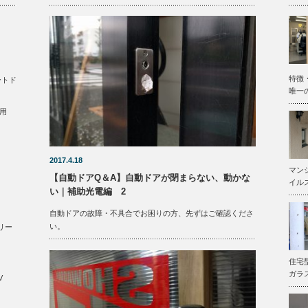
特徴
ートド
唯一
用
2017.4.18
マン
【自動ドアQ＆A】自動ドアが閉まらない、動かな
イル
い｜補助光電編 2
自動ドアの故障・不具合でお困りの方、先ずはご確認くださ
い。
リー
住宅
ガラ
V