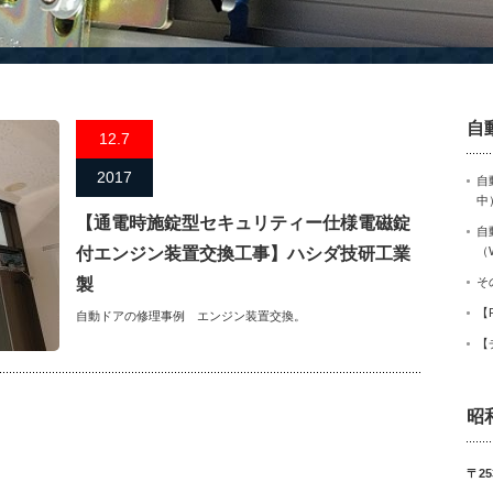
自
12.7
2017
自
中
【通電時施錠型セキュリティー仕様電磁錠
自
付エンジン装置交換工事】ハシダ技研工業
（
製
そ
【
自動ドアの修理事例 エンジン装置交換。
【
昭
〒25