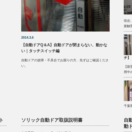
現在
接触型
2014.3.6
【自動ドアQ＆A】自動ドアが閉まらない、動かな
い｜タッチスイッチ編
チ】
自動ドアの故障・不具合でお困りの方、先ずはご確認くださ
い。
【新
用中
千葉
ト
ソリック自動ドア取扱説明書
自
動