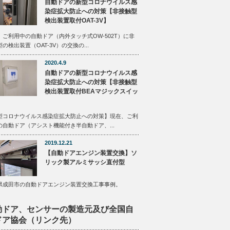
自動ドアの新型コロナウイルス感
染症拡大防止への対策【非接触型
検出装置取付OAT-3V】
、ご利用中の自動ドア（内外タッチ式OW-502T）に非
の検出装置（OAT-3V）の交換の...
2020.4.9
自動ドアの新型コロナウイルス感
染症拡大防止への対策【非接触型
検出装置取付BEAマジックスイッ
型コロナウイルス感染症拡大防止への対策】現在、ご利
の自動ドア（アシスト機能付き半自動ドア、...
2019.12.21
【自動ドアエンジン装置交換】ソ
リック製アルミサッシ直付型
県成田市の自動ドアエンジン装置交換工事事例。
動ドア、センサーの製造元及び全国自
ドア協会（リンク先）