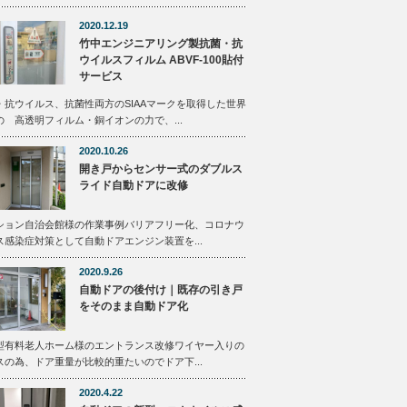
2020.12.19
竹中エンジニアリング製抗菌・抗
ウイルスフィルム ABVF-100貼付
サービス
・抗ウイルス、抗菌性両方のSIAAマークを取得した世界
の 高透明フィルム・銅イオンの力で、...
2020.10.26
開き戸からセンサー式のダブルス
ライド自動ドアに改修
ション自治会館様の作業事例バリアフリー化、コロナウ
ス感染症対策として自動ドアエンジン装置を...
2020.9.26
自動ドアの後付け｜既存の引き戸
をそのまま自動ドア化
型有料老人ホーム様のエントランス改修ワイヤー入りの
スの為、ドア重量が比較的重たいのでドア下...
2020.4.22