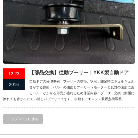
【部品交換】従動プーリー｜YKK製自動ドア
12.23
自動ドアの修理事例 プーリーの交換。状況：開閉時にキュルキュル
2016
音がする原因：ベルトの側面とプーリー（モーターと反対の箇所にあ
るベルトがかかる部品が擦れるため作業内容：プーリー交換（側面に
擦れても音が出にくい新しいプーリーです）、自動ドアエンジン装置点検調整。
トップページに戻る