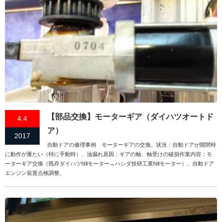
【部品交換】モーターギア（ダイハツオートド
4.4
ア）
2017
自動ドアの修理事例 モーターギアの交換。状況：自動ドアが開閉時
に動作が重たい（特に手動時）、油漏れ原因：ギアの軸、軸受けの破損作業内容：モ
ーターギア交換（既存ダイハツNⅡモーター→ハシダ技研工業NⅡモーター）、自動ドア
エンジン装置点検調整。