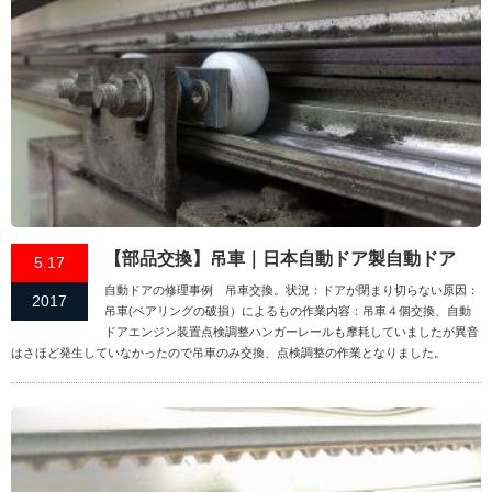
【部品交換】吊車｜日本自動ドア製自動ドア
5.17
自動ドアの修理事例 吊車交換。状況：ドアが閉まり切らない原因：
2017
吊車(ベアリングの破損）によるもの作業内容：吊車４個交換、自動
ドアエンジン装置点検調整ハンガーレールも摩耗していましたが異音
はさほど発生していなかったので吊車のみ交換、点検調整の作業となりました。