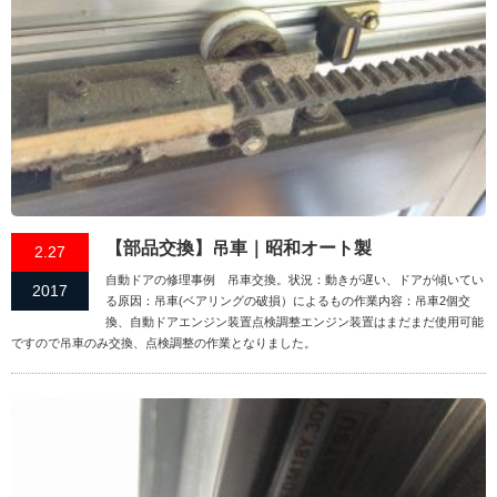
【部品交換】吊車｜昭和オート製
2.27
自動ドアの修理事例 吊車交換。状況：動きが遅い、ドアが傾いてい
2017
る原因：吊車(ベアリングの破損）によるもの作業内容：吊車2個交
換、自動ドアエンジン装置点検調整エンジン装置はまだまだ使用可能
ですので吊車のみ交換、点検調整の作業となりました。