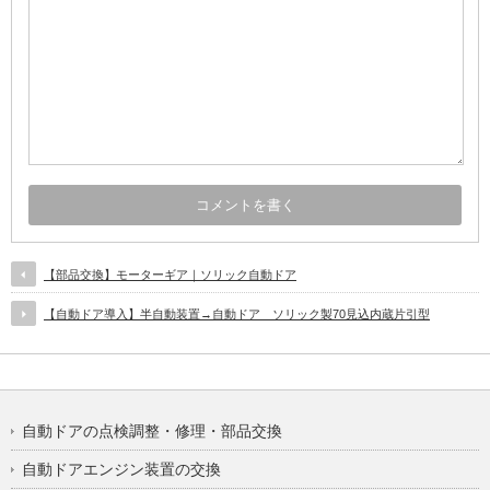
【部品交換】モーターギア｜ソリック自動ドア
【自動ドア導入】半自動装置→自動ドア ソリック製70見込内蔵片引型
自動ドアの点検調整・修理・部品交換
自動ドアエンジン装置の交換