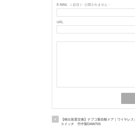
E-MAIL
( 必須 ) - 公開されません -
URL
【検出装置交換】ナブコ製自動ドア｜ワイヤレス
スイッチ 竹中製DAW70S