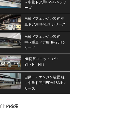
～中量ドア用HM-17Nシリ
ーズ
自動ドアエンジン装置 中
量ドア用HP-17Hシリーズ
自動ドアエンジン装置
中〜重量ドア用HP-23Hシ
リーズ
NⅡ切替ユニット（Y・
YⅡ・N→NⅡ）
自動ドアエンジン装置 軽
～中量ドア用EDM18NⅡシ
リーズ
イト内検索