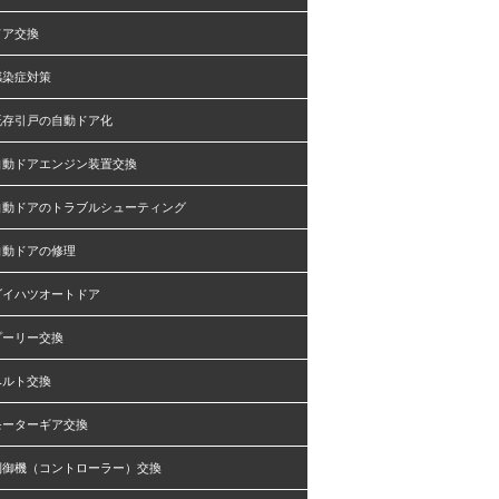
ドア交換
感染症対策
既存引戸の自動ドア化
自動ドアエンジン装置交換
自動ドアのトラブルシューティング
自動ドアの修理
ダイハツオートドア
プーリー交換
ベルト交換
モーターギア交換
制御機（コントローラー）交換