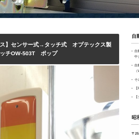
自
ス】センサー式→タッチ式 オプテックス製
自
チOW-503T ポップ
中
自
（
そ
【
【
昭
〒25