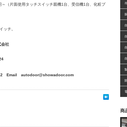
0円～（片面使用タッチスイッチ親機1台、受信機1台、化粧プ
イッチ。
式会社
24
82 Email autodoor@showadoor.com
商