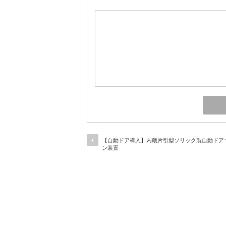
【自動ドア導入】内蔵片引型ソリック製自動ドア
ン装置