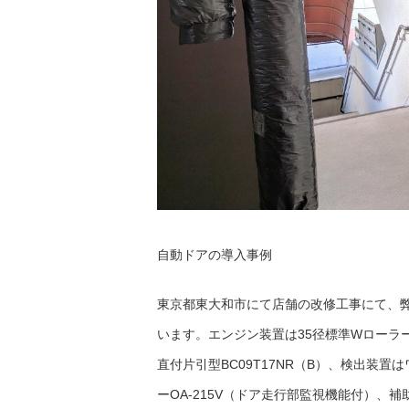
自動ドアの導入事例
東京都東大和市にて店舗の改修工事にて、
います。エンジン装置は35径標準Wローラー
直付片引型BC09T17NR（B）、検出装置
ーOA-215V（ドア走行部監視機能付）、補