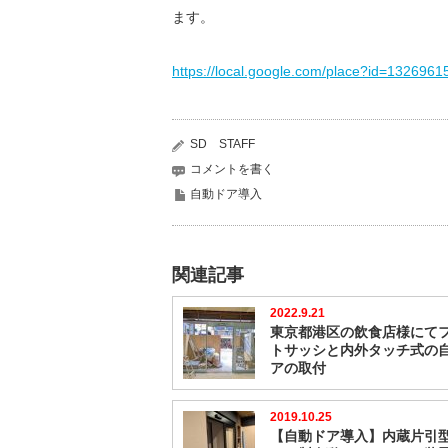
ます。
https://local.google.com/place?id=1326
SD STAFF
コメントを書く
自動ドア導入
関連記事
2022.9.21
東京都港区の飲食店様にて
トサッシと内外タッチ式の
アの取付
2019.10.25
【自動ドア導入】内蔵片引