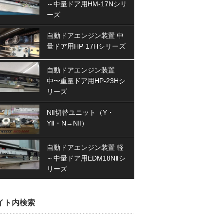
～中量ドア用HM-17Nシリ
ーズ
自動ドアエンジン装置 中
量ドア用HP-17Hシリーズ
自動ドアエンジン装置
中〜重量ドア用HP-23Hシ
リーズ
NⅡ切替ユニット（Y・
YⅡ・N→NⅡ）
自動ドアエンジン装置 軽
～中量ドア用EDM18NⅡシ
リーズ
イト内検索