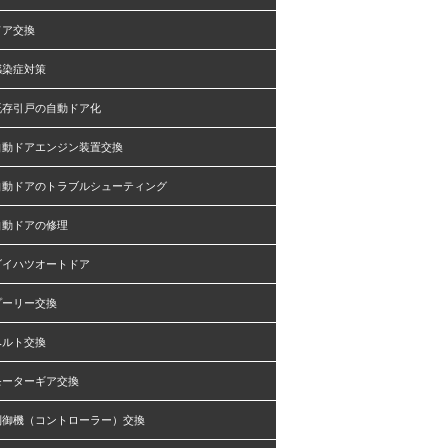
ドア交換
感染症対策
既存引戸の自動ドア化
自動ドアエンジン装置交換
自動ドアのトラブルシューティング
自動ドアの修理
ダイハツオートドア
プーリー交換
ベルト交換
モーターギア交換
制御機（コントローラー）交換