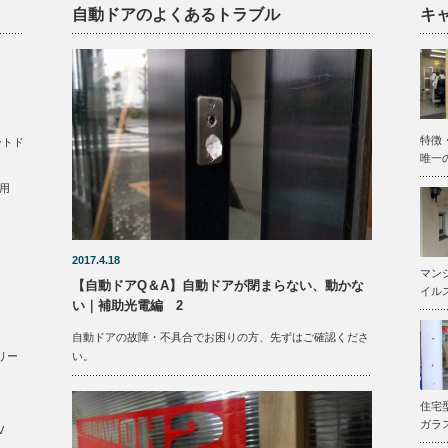
自動ドアのよくあるトラブル
キ
特徴
ートド
唯一
用
2017.4.18
マン
【自動ドアQ＆A】自動ドアが閉まらない、動かな
イル
い｜補助光電編 2
自動ドアの故障・不具合でお困りの方、先ずはご確認くださ
い。
リー
住宅
ガラ
V