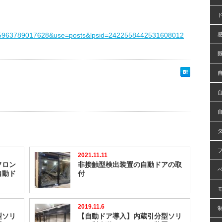
9615963789017628&use=posts&lpsid=2422558442531608012
2021.11.11
フロン
非接触型検出装置の自動ドアの取
自動ド
付
2019.11.6
型ソリ
【自動ドア導入】内蔵引分型ソリ