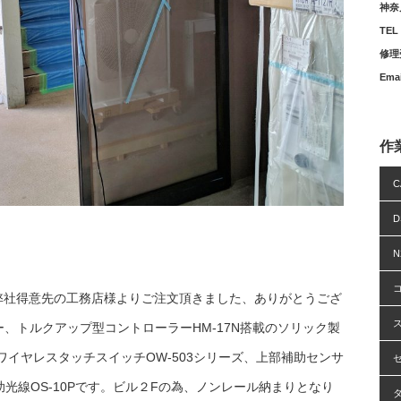
神奈
TEL 
修理受
Ema
作
C
N
弊社得意先の工務店様よりご注文頂きました、ありがとうござ
、トルクアップ型コントローラーHM-17N搭載のソリック製
はワイヤレスタッチスイッチOW-503シリーズ、上部補助センサ
助光線OS-10Pです。ビル２Fの為、ノンレール納まりとなり