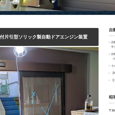
自
付片引型ソリック製自動ドアエンジン装置
自
中
自
（
そ
【
【
昭
〒25