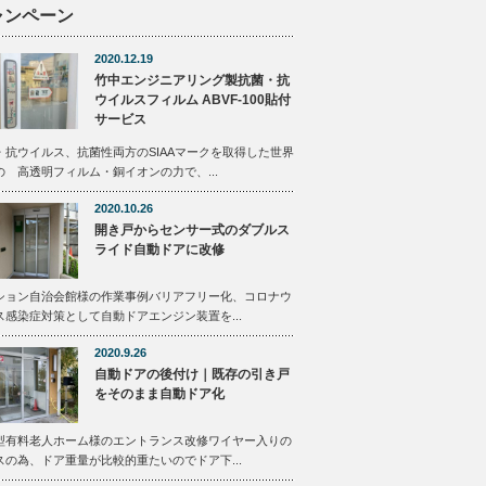
ャンペーン
2020.12.19
竹中エンジニアリング製抗菌・抗
ウイルスフィルム ABVF-100貼付
サービス
・抗ウイルス、抗菌性両方のSIAAマークを取得した世界
の 高透明フィルム・銅イオンの力で、...
2020.10.26
開き戸からセンサー式のダブルス
ライド自動ドアに改修
ション自治会館様の作業事例バリアフリー化、コロナウ
ス感染症対策として自動ドアエンジン装置を...
2020.9.26
自動ドアの後付け｜既存の引き戸
をそのまま自動ドア化
型有料老人ホーム様のエントランス改修ワイヤー入りの
スの為、ドア重量が比較的重たいのでドア下...