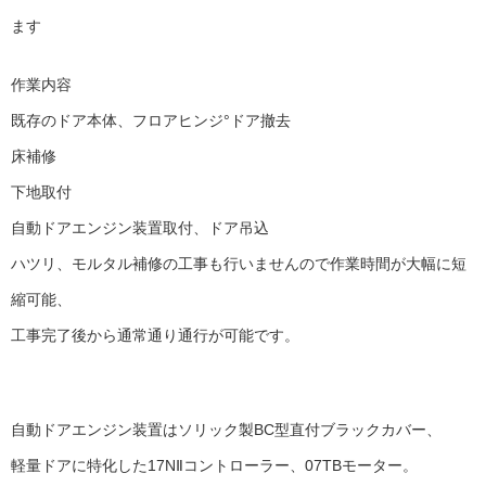
ます
作業内容
既存のドア本体、フロアヒンジ°ドア撤去
床補修
下地取付
自動ドアエンジン装置取付、ドア吊込
ハツリ、モルタル補修の工事も行いませんので作業時間が大幅に短
縮可能、
工事完了後から通常通り通行が可能です。
自動ドアエンジン装置はソリック製BC型直付ブラックカバー、
軽量ドアに特化した17NⅡコントローラー、07TBモーター。