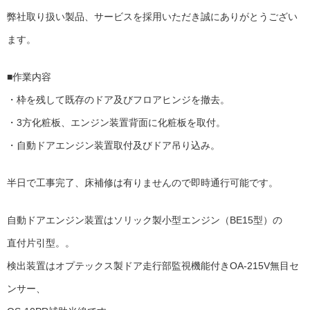
弊社取り扱い製品、サービスを採用いただき誠にありがとうござい
ます。
■作業内容
・枠を残して既存のドア及びフロアヒンジを撤去。
・3方化粧板、エンジン装置背面に化粧板を取付。
・自動ドアエンジン装置取付及びドア吊り込み。
半日で工事完了、床補修は有りませんので即時通行可能です。
自動ドアエンジン装置はソリック製小型エンジン（BE15型）の
直付片引型。。
検出装置はオプテックス製ドア走行部監視機能付きOA-215V無目セ
ンサー、